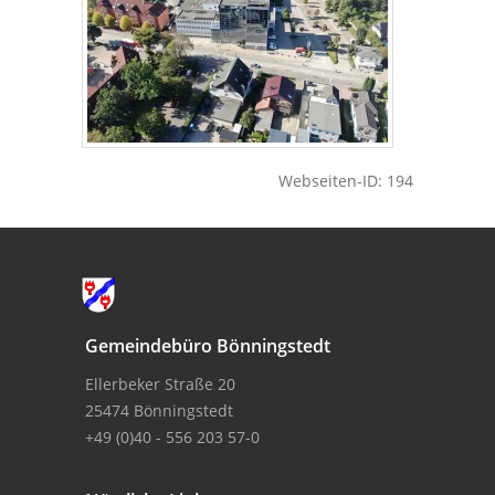
Webseiten-ID: 194
Gemeindebüro Bönningstedt
Ellerbeker Straße 20
25474 Bönningstedt
+49 (0)40 - 556 203 57-0