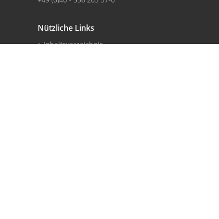
Nützliche Links
Inhaltsverzeichnis
Impressum
Datenschutzerklärung
Webangebote
Stadt Quickborn
Portale
Ratsinformationssystem
© 2020 Gemeinde Bönningstedt