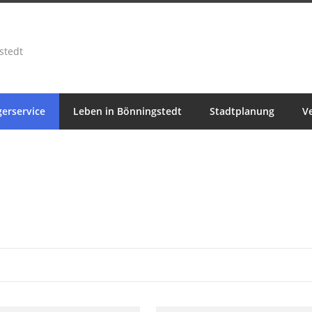
stedt
erservice
Leben in Bönningstedt
Stadtplanung
V